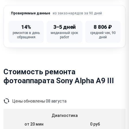
не срабатывает)
из заказ-нарядов за 90 дней
Проверяемые данные
Не работает Wi-Fi / Bluetooth (передача фото,
управление)
14%
3–5 дней
8 806 ₽
Попадание влаги / конденсат / окисление
ремонтов в день
медианный срок
средний чек, 90
обращения
работ
дней
(нарушена защита)
Посторонний шум / стук при работе (затвор, привод,
стабилизатор)
Неисправна основная плата / процессор
Стоимость ремонта
фотоаппарата Sony Alpha A9 III
Цены обновлены
08 августа
Диагностика
от 20 мин
0 руб