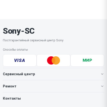
Вы можете воспользоваться услугой курьерской
позиции мы оперативно доставляем под заказ.
доставки или привезти устройство в сервис
самостоятельно. Сложные работы проводятся
исключительно в мастерской, при этом за
невыполненный ремонт оплату мы не берем.
Sony-SC
Постгарантийный сервисный центр Sony
Способы оплаты
VISA
МИР
Сервисный центр
О нашем сервисе
Ремонт
Гарантия
Игровых приставок
Контакты
Прайс-лист
Телефонов