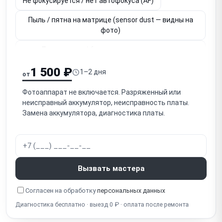
Не фокусируется / нет автофокуса (AF)
Пыль / пятна на матрице (sensor dust — видны на
фото)
Повреждена / битые пиксели на матрице
(CMOS/CCD)
1 500 ₽
1–2 дня
от
Не работает / повреждён объектив (байонет,
привод AF, диафрагма)
Фотоаппарат не включается. Разряженный или
неисправный аккумулятор, неисправность платы.
Не работает дисплей / откидной экран
Замена аккумулятора, диагностика платы.
Не работает видоискатель (EVF у беззеркальных /
зеркало у DSLR)
Не работает / не читает карта памяти (SD,
Вызвать мастера
CFexpress)
Не работает / не заряжается аккумулятор (USB-C,
Согласен на обработку
персональных данных
зарядный разъём)
Диагностика бесплатно · выезд 0 ₽ · оплата после ремонта
Не работает встроенная вспышка (не выдвигается,