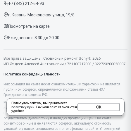
+7 (843) 212-64-93
Срочный ремонт
Ноутбуков
г. Казань, Московская улица, 19/8
Доставка и способы оплаты
Проекторов
Посмотреть на карте
Диагностика
Телевизоров
Ежедневно с 8:30 до 20:00
Контакты
Фотоаппаратов
Объективов
Все права защищены. Сервисный ремонт Sony © 2026
ИП Фадеев Алексей Анатольевич / 721100717003 / 322723200028007
Саундбаров
Политика конфиденциальности
Моноблоков
Информация на сайте носит ознакомительный характер и не является
публичной офертой, определяемой положениями статьи 437
Планшетов
Гражданского кодекса РФ.
Проигрывателей винила
Мы специализируемся на обслуживании и ремонте техники Sony, но не
Пользуясь сайтом, вы принимаете
ОК
политику куки
. Так наш сайт становится
являемся их официальным представителем. Предоставляем
удобнее
Домашних кинотеатров
профессиональные услуги после истечения гарантии, а также
осуществляем диагностику и наладку продукции. Цены на сайте
ориентировочные и не являются офертой, актуальную стоимость
Аудиосистем
узнавайте у наших специалистов по телефонам на сайте. Упомянутый