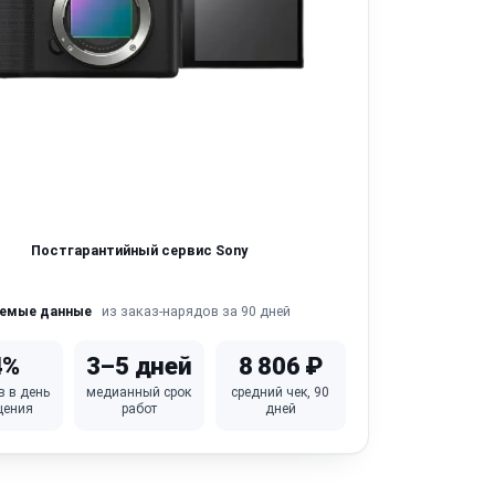
Постгарантийный сервис Sony
из заказ-нарядов за 90 дней
яемые данные
4%
3–5 дней
8 806 ₽
в в день
медианный срок
средний чек, 90
щения
работ
дней