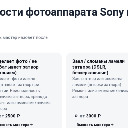
ости фотоаппарата Sony 
 мастер назовёт после
делает фото / не
Заел / сломаны ламели
батывает затвор
затвора (DSLR,
ханизм)
беззеркальные)
елает фото или не
Заел затвор или сломаны
батывает затвор при
ламели (шторки затвора).
атии. Неисправность
Ремонт или замена механиз
низма затвора, привода.
затвора.
онт или замена механизма
ора.
от
2500 ₽
от
3000 ₽
₽