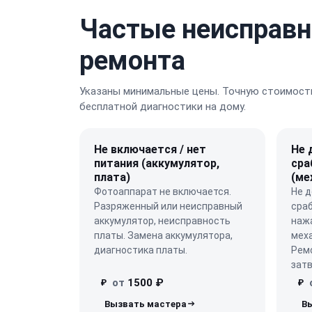
Частые неисправн
ремонта
Указаны минимальные цены. Точную стоимость
бесплатной диагностики на дому.
Не включается / нет
Не 
питания (аккумулятор,
сра
плата)
(ме
Фотоаппарат не включается.
Не д
Разряженный или неисправный
сра
аккумулятор, неисправность
наж
платы. Замена аккумулятора,
меха
диагностика платы.
Рем
затв
от
1500 ₽
₽
₽