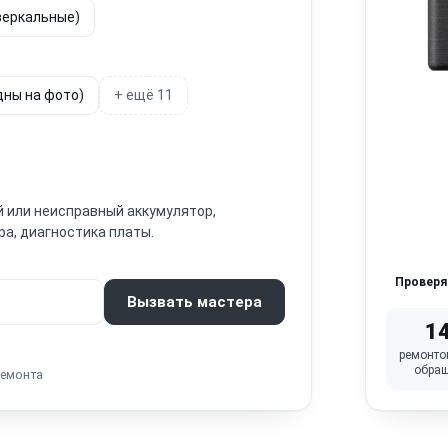
зеркальные)
дны на фото)
+ ещё 11
 или неисправный аккумулятор,
а, диагностика платы.
Провер
Вызвать мастера
1
ремонто
обра
ремонта